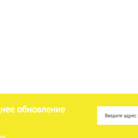
днее обновление
ми.