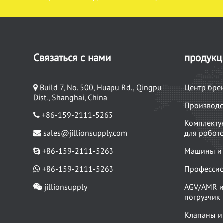
Связаться с нами
продукц
Build 7, No. 500, Huapu Rd., Qingpu
Центр бре
Dist., Shanghai, China
Производс
+86-159-2111-5263
Комплекту
sales@jillionsupply.com
для робот
+86-159-2111-5263
Машины и 
+86-159-2111-5263
Профессио
jillionsupply
AGV/AMR и
погрузчик
Клапаны и