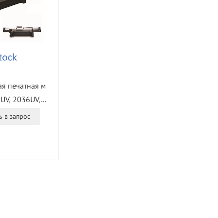
я печатная м
UV, 2036UV, 3
тка 2000/320
 в запрос
0