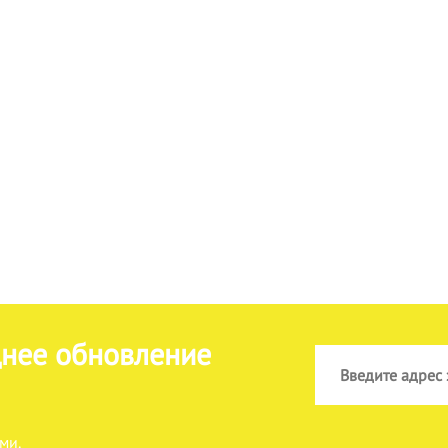
днее обновление
ми.