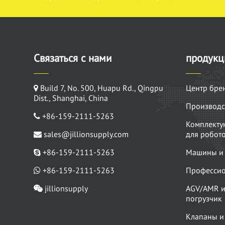
Связаться с нами
продукц
Build 7, No. 500, Huapu Rd., Qingpu
Центр бре
Dist., Shanghai, China
Производс
+86-159-2111-5263
Комплекту
sales@jillionsupply.com
для робот
+86-159-2111-5263
Машины и 
+86-159-2111-5263
Профессио
jillionsupply
AGV/AMR и
погрузчик
Клапаны и