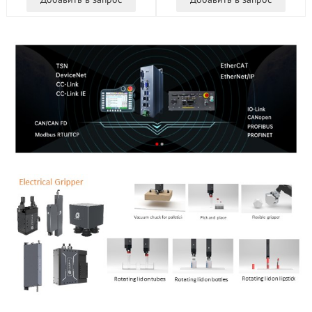
00/3200
enze ES EP EK ER EI ET