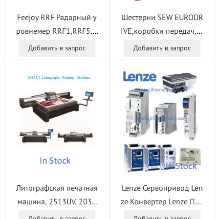
Feejoy RRF Радарный у
Шестерни SEW EURODR
ровнемер RRF1,RRF5,R
IVE,коробки передач, м
RF4
отор-редукторы, приво
Добавить в запрос
Добавить в запрос
дная электроника, упра
вление движением KA1
07,KH107,KV 107,KT 10
7,KA107B, KH107B, KV1
07B F/FA/FAF/FF S/SA/S
AF/SF
Литографская печатная
Lenze Сервопривод Len
машина, 2513UV, 2036
ze Конвертер Lenze Пре
UV, 3625UV, намотка 20
образователь частоты L
Добавить в запрос
Добавить в запрос