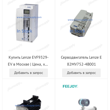
Купить Lenze EVF9329-
Серводвигатель Lenze E
EV в Москве | Цена, хар
82MV752-4B001
актеристики
Добавить в запрос
Добавить в запрос