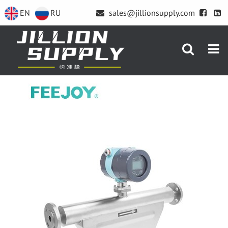
EN
RU
sales@jillionsupply.com