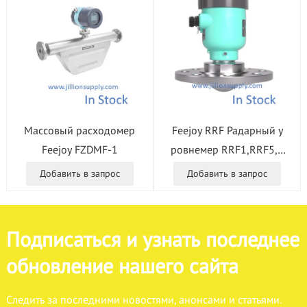
Массовый расходомер
Feejoy RRF Радарный у
Feejoy FZDMF-1
ровнемер RRF1,RRF5,R
RF4
Добавить в запрос
Добавить в запрос
Подписаться и узнать последнее
обновление нашего сайта
Следить за последними новостями, анонсами и статьями.